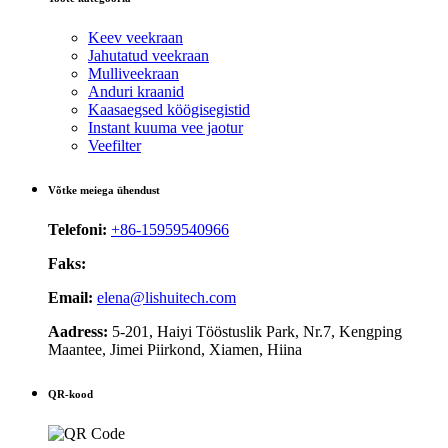
Keev veekraan
Jahutatud veekraan
Mulliveekraan
Anduri kraanid
Kaasaegsed köögisegistid
Instant kuuma vee jaotur
Veefilter
Võtke meiega ühendust
Telefoni:
+86-15959540966
Faks:
Email:
elena@lishuitech.com
Aadress:
5-201, Haiyi Tööstuslik Park, Nr.7, Kengping
Maantee, Jimei Piirkond, Xiamen, Hiina
QR-kood