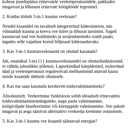
kohese juurdepääsu erinevatele veetemperatuuridele, pakkudes
mugavust ja tõhusust erinevate köögitööde tegemisel.
2. Kuidas töötab 3-in-1 kuuma veekraan?
Nendel kraanidel on tavaliselt integreeritud küttesüsteem, mis
võimaldab kuuma ja keeva vee kiiret ja tõhusat tarnimist. Sageli
kasutavad nad vee hoidmiseks ja soojendamiseks eraldi paaki,
tagades selle vajaduse korral hõlpsasti kättesaadavaks.
3. Kas 3-in-1 kuumaveekraanid on ohutud kasutada?
Jah, enamikul 3-in{1}} kuumaveekraanidel on ohutusfunktsioonid,
et vältida juhuslikke põletusi. Lapsekindlad käepidemed, isoleeritud
tilad ja veetemperatuuri reguleerivad mehhanismid aitavad kaasa
nende kraanide üldisele ohutusele.
4. Kas ma saan kasutada keeduvett toiduvalmistamiseks?
Absoluutselt. Veekeetmise funktsioon sobib ideaalselt erinevateks
toiduvalmistamistoiminguteks, nagu pasta valmistamine,
köögiviljade blanšeerimine või kiirsuppide valmistamine. See pakub
mugavat ja aega säästvat alternatiivi veekeetja keetmise ootamisele.
5. Kas 3-in-1 kuuma vee kraanid säästavad energiat?