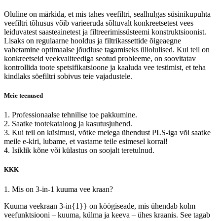
Oluline on märkida, et mis tahes veefiltri, sealhulgas süsinikupuhta
veefiltri tõhusus võib varieeruda sõltuvalt konkreetsetest vees
leiduvatest saasteainetest ja filtreerimissüsteemi konstruktsioonist.
Lisaks on regulaarne hooldus ja filtrikassettide õigeaegne
vahetamine optimaalse jõudluse tagamiseks üliolulised. Kui teil on
konkreetseid veekvaliteediga seotud probleeme, on soovitatav
kontrollida toote spetsifikatsioone ja kaaluda vee testimist, et teha
kindlaks söefiltri sobivus teie vajadustele.
Meie teenused
1. Professionaalse tehnilise toe pakkumine.
2. Saatke tootekataloog ja kasutusjuhend.
3. Kui teil on küsimusi, võtke meiega ühendust PLS-iga või saatke
meile e-kiri, lubame, et vastame teile esimesel korral!
4. Isiklik kõne või külastus on soojalt teretulnud.
KKK
1. Mis on 3-in-1 kuuma vee kraan?
Kuuma veekraan 3-in{1}} on köögiseade, mis ühendab kolm
veefunktsiooni – kuuma, külma ja keeva – ühes kraanis. See tagab