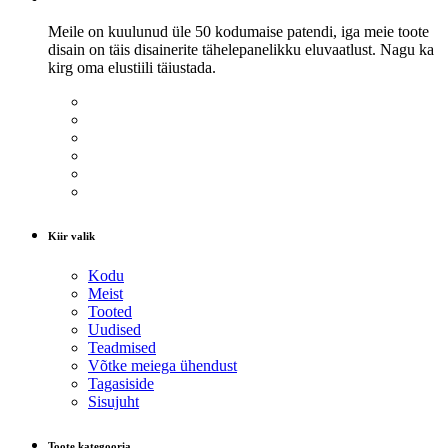
Meile on kuulunud üle 50 kodumaise patendi, iga meie toote
disain on täis disainerite tähelepanelikku eluvaatlust. Nagu ka
kirg oma elustiili täiustada.
Kiir valik
Kodu
Meist
Tooted
Uudised
Teadmised
Võtke meiega ühendust
Tagasiside
Sisujuht
Toote kategooria