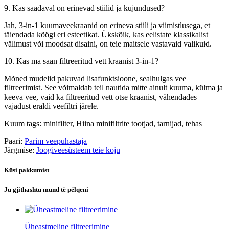
9. Kas saadaval on erinevad stiilid ja kujundused?
Jah, 3-in-1 kuumaveekraanid on erineva stiili ja viimistlusega, et
täiendada köögi eri esteetikat. Ükskõik, kas eelistate klassikalist
välimust või moodsat disaini, on teie maitsele vastavaid valikuid.
10. Kas ma saan filtreeritud vett kraanist 3-in-1?
Mõned mudelid pakuvad lisafunktsioone, sealhulgas vee
filtreerimist. See võimaldab teil nautida mitte ainult kuuma, külma ja
keeva vee, vaid ka filtreeritud vett otse kraanist, vähendades
vajadust eraldi veefiltri järele.
Kuum tags: minifilter, Hiina minifiltrite tootjad, tarnijad, tehas
Paari:
Parim veepuhastaja
Järgmise:
Joogiveesüsteem teie koju
Küsi pakkumist
Ju gjithashtu mund të pëlqeni
Üheastmeline filtreerimine