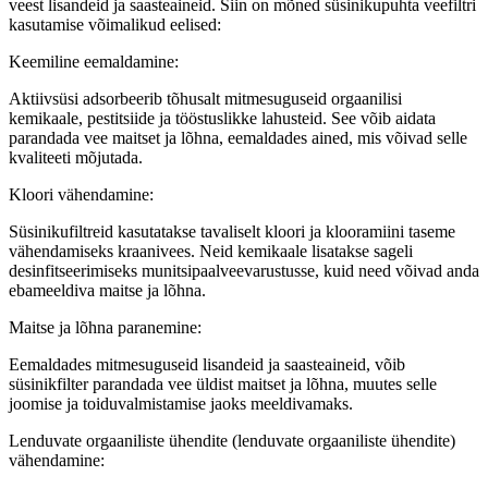
veest lisandeid ja saasteaineid. Siin on mõned süsinikupuhta veefiltri
kasutamise võimalikud eelised:
Keemiline eemaldamine:
Aktiivsüsi adsorbeerib tõhusalt mitmesuguseid orgaanilisi
kemikaale, pestitsiide ja tööstuslikke lahusteid. See võib aidata
parandada vee maitset ja lõhna, eemaldades ained, mis võivad selle
kvaliteeti mõjutada.
Kloori vähendamine:
Süsinikufiltreid kasutatakse tavaliselt kloori ja klooramiini taseme
vähendamiseks kraanivees. Neid kemikaale lisatakse sageli
desinfitseerimiseks munitsipaalveevarustusse, kuid need võivad anda
ebameeldiva maitse ja lõhna.
Maitse ja lõhna paranemine:
Eemaldades mitmesuguseid lisandeid ja saasteaineid, võib
süsinikfilter parandada vee üldist maitset ja lõhna, muutes selle
joomise ja toiduvalmistamise jaoks meeldivamaks.
Lenduvate orgaaniliste ühendite (lenduvate orgaaniliste ühendite)
vähendamine: