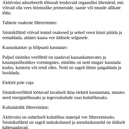
Aktiivsüsi adsorbeerib tõhusalt lenduvaid orgaanilisi ühendeid, mis
võivad olla vees tööstuslike protsesside, saaste või muude allikate
tõttu.
Tahkete osakeste filtreerimine:
Süsinikfiltrid võivad teatud osakesed ja setted veest kinni püüda ja
eemaldada, aidates kaasa vee üldisele selgusele.
Kaasaskantav ja hõlpsasti kasutatav:
Paljud süsiniku veefiltrid on saadaval kaasaskantavates ja
kasutajasõbralikes vormingutes, mistõttu on neid mugav kasutada
kodus, kontoris või reisil olles. Neid on sageli lihtne paigaldada ja
hooldada.
Elektrit pole vaja:
Süsinikveefiltrid töötavad tavaliselt ilma elektrit kasutamata, muutes
need energiatõhusaks ja tegevuskulude osas kulutõhusaks.
Kulusäästlik filtreerimine:
Aktiivsüsi on suhteliselt kulutõhus materjal vee filtreerimiseks.
Süsinikufiltrid on sageli taskukohased ja asenduskassetid on üldiselt
kättesaadavad.