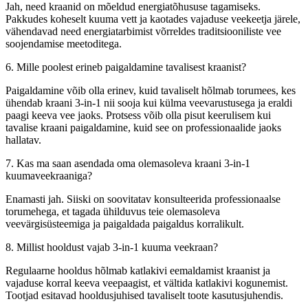
Jah, need kraanid on mõeldud energiatõhususe tagamiseks.
Pakkudes koheselt kuuma vett ja kaotades vajaduse veekeetja järele,
vähendavad need energiatarbimist võrreldes traditsiooniliste vee
soojendamise meetoditega.
6. Mille poolest erineb paigaldamine tavalisest kraanist?
Paigaldamine võib olla erinev, kuid tavaliselt hõlmab torumees, kes
ühendab kraani 3-in-1 nii sooja kui külma veevarustusega ja eraldi
paagi keeva vee jaoks. Protsess võib olla pisut keerulisem kui
tavalise kraani paigaldamine, kuid see on professionaalide jaoks
hallatav.
7. Kas ma saan asendada oma olemasoleva kraani 3-in-1
kuumaveekraaniga?
Enamasti jah. Siiski on soovitatav konsulteerida professionaalse
torumehega, et tagada ühilduvus teie olemasoleva
veevärgisüsteemiga ja paigaldada paigaldus korralikult.
8. Millist hooldust vajab 3-in-1 kuuma veekraan?
Regulaarne hooldus hõlmab katlakivi eemaldamist kraanist ja
vajaduse korral keeva veepaagist, et vältida katlakivi kogunemist.
Tootjad esitavad hooldusjuhised tavaliselt toote kasutusjuhendis.