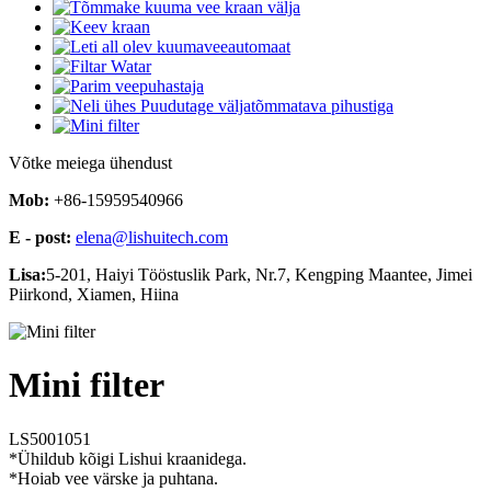
Võtke meiega ühendust
Mob:
+86-15959540966
E - post:
elena@lishuitech.com
Lisa:
5-201, Haiyi Tööstuslik Park, Nr.7, Kengping Maantee, Jimei
Piirkond, Xiamen, Hiina
Mini filter
LS5001051
*Ühildub kõigi Lishui kraanidega.
*Hoiab vee värske ja puhtana.