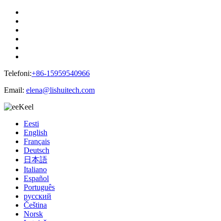
Telefoni:
+86-15959540966
Email:
elena@lishuitech.com
Keel
Eesti
English
Français
Deutsch
日本語
Italiano
Español
Português
русский
Čeština
Norsk