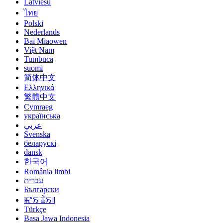
Latviešu
ไทย
Polski
Nederlands
Bai Miaowen
Việt Nam
Tumbuca
suomi
简体中文
Ελληνικά
繁體中文
Cymraeg
українська
عربي
Svenska
беларускі
dansk
한국어
România limbi
עברית
Български
ꯃꯦꯏ ꯊꯥꯏ꯫
Türkçe
Basa Jawa Indonesia