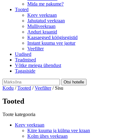
Mida me pakume?
Tooted
Keev veekraan
Jahutatud veekraan
Mulliveekraan
Anduri kraanid
Kaasaegsed köögisegistid
Instant kuuma vee jaotur
Veefilter
Uudised
Teadmised
Võtke meiega ühendust
Tagasiside
Kodu
/
Tooted
/
Veefilter
/ Sisu
Tooted
Toote kategooria
Keev veekraan
Kiire kuuma ja külma vee kraan
Kolm ühes veekraan