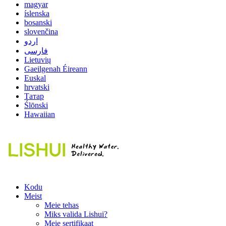
magyar
íslenska
bosanski
slovenčina
اردو
فارسی
Lietuvių
Gaeilgenah Éireann
Euskal
hrvatski
Татар
Ślōnski
Hawaiian
Kodu
Meist
Meie tehas
Miks valida Lishui?
Meie sertifikaat