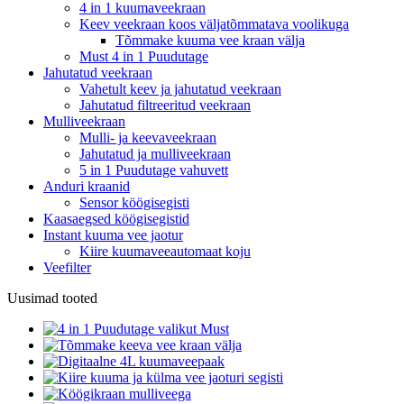
4 in 1 kuumaveekraan
Keev veekraan koos väljatõmmatava voolikuga
Tõmmake kuuma vee kraan välja
Must 4 in 1 Puudutage
Jahutatud veekraan
Vahetult keev ja jahutatud veekraan
Jahutatud filtreeritud veekraan
Mulliveekraan
Mulli- ja keevaveekraan
Jahutatud ja mulliveekraan
5 in 1 Puudutage vahuvett
Anduri kraanid
Sensor köögisegisti
Kaasaegsed köögisegistid
Instant kuuma vee jaotur
Kiire kuumaveeautomaat koju
Veefilter
Uusimad tooted