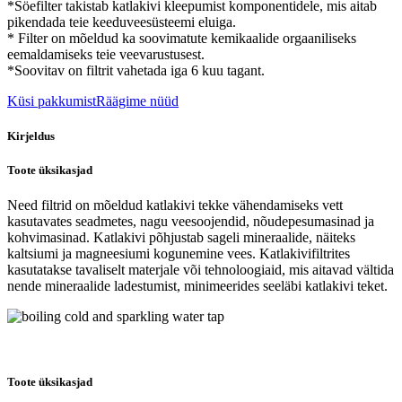
*Söefilter takistab katlakivi kleepumist komponentidele, mis aitab
pikendada teie keeduveesüsteemi eluiga.
* Filter on mõeldud ka soovimatute kemikaalide orgaaniliseks
eemaldamiseks teie veevarustusest.
*Soovitav on filtrit vahetada iga 6 kuu tagant.
Küsi pakkumist
Räägime nüüd
Kirjeldus
Toote üksikasjad
Need filtrid on mõeldud katlakivi tekke vähendamiseks vett
kasutavates seadmetes, nagu veesoojendid, nõudepesumasinad ja
kohvimasinad. Katlakivi põhjustab sageli mineraalide, näiteks
kaltsiumi ja magneesiumi kogunemine vees. Katlakivifiltrites
kasutatakse tavaliselt materjale või tehnoloogiaid, mis aitavad vältida
nende mineraalide ladestumist, minimeerides seeläbi katlakivi teket.
Toote üksikasjad